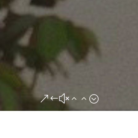
&#x22;